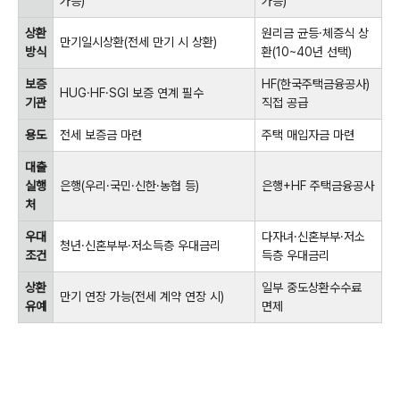
가능)
가능)
상환
원리금 균등·체증식 상
만기일시상환(전세 만기 시 상환)
방식
환(10~40년 선택)
보증
HF(한국주택금융공사)
HUG·HF·SGI 보증 연계 필수
기관
직접 공급
용도
전세 보증금 마련
주택 매입자금 마련
대출
실행
은행(우리·국민·신한·농협 등)
은행+HF 주택금융공사
처
우대
다자녀·신혼부부·저소
청년·신혼부부·저소득층 우대금리
조건
득층 우대금리
상환
일부 중도상환수수료
만기 연장 가능(전세 계약 연장 시)
유예
면제