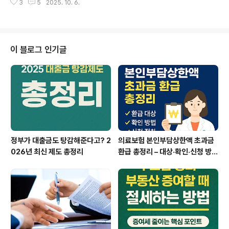
제일까?2025년 현재 금리가 높은 상황에서 분양이 지연
3
5
2025. 10. 6.
했어요. 그런데 수수료(중개보수)가 부담스러워서 직접 집
되거나 미분양이 발생..
을 내놓아 봤고, 생각보다 체계적으로 하면 어렵지 않았습
니다. 오늘은 공인중개사 없이 집을 내놓는 방법과 실제 경
험담을 공유해 드립니다.왜 ‘직거래’를 선택했을까?2024
년 초, 제가 살던 아파트를 전세로 내놓을 때 중개보수가 3
이 블로그 인기글
00만 원이 넘게 나올 상황이었어요.“이걸 내가 직접 하면
어떨까?” 하는 마음으로 발품을 팔기 시작했습니다.결론부
터 말하면, 준비만 철저히 하면 중개수수료를 아끼면서도
안전하게 거래할 수 있습니다.공인중개사 없이 집 내놓는
기본 단계(1) 시세 파악가장..
정부가 대출금도 탕감해준다고? 2
의료보험 본인부담상한액 초과금
026년 최신 제도 총정리
환급 총정리 – 대상·확인·신청 방법
까지