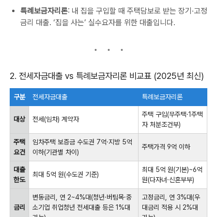
특례보금자리론
: 내 집을 구입할 때 주택담보로 받는 장기·고정
금리 대출. ‘집을 사는’ 실수요자를 위한 대출입니다.
2. 전세자금대출 vs 특례보금자리론 비교표 (2025년 최신)
구분
전세자금대출
특례보금자리론
주택 구입(무주택·1주택
대상
전세(임차) 계약자
자 처분조건부)
주택
임차주택 보증금 수도권 7억·지방 5억
주택가격 9억 이하
요건
이하(기관별 차이)
대출
최대 5억 원(기본)~6억
최대 5억 원(수도권 기준)
한도
원(다자녀·신혼부부)
변동금리, 연 2~4%대(청년·버팀목·중
고정금리, 연 3%대(우
금리
소기업 취업청년 전세대출 등은 1%대
대금리 적용 시 2%대