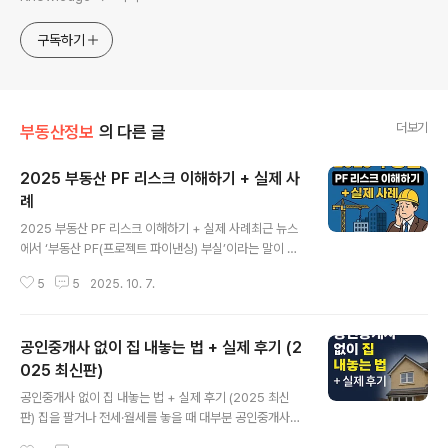
구독하기
더보기
부동산정보
의 다른 글
2025 부동산 PF 리스크 이해하기 + 실제 사
례
글 내용
2025 부동산 PF 리스크 이해하기 + 실제 사례최근 뉴스
에서 ‘부동산 PF(프로젝트 파이낸싱) 부실’이라는 말이 자
주 나오죠.저도 처음엔 어렵게 느껴졌지만, 실제 사례를 찾
5
5
2025. 10. 7.
아보니 우리 생활과도 밀접한 문제라는 걸 깨달았습니다.
오늘은 2025년 부동산 PF 리스크와 실제 사례를 초보자
도 쉽게 이해할 수 있게 정리해 드립니다.부동산 PF(Proje
공인중개사 없이 집 내놓는 법 + 실제 후기 (2
ct Financing)란?부동산 PF는 개발사업의 미래 수익성을
담보로 자금을 조달하는 방식이에요.시행사·건설사가 사업
025 최신판)
글 내용
부지를 담보로 금융권에서 대규모 자금을 빌려 아파트·오
공인중개사 없이 집 내놓는 법 + 실제 후기 (2025 최신
피스·상가 등을 짓는 구조죠.즉, 사업 완공 후 분양·임대수
판) 집을 팔거나 전세·월세를 놓을 때 대부분 공인중개사를
익으로 대출을 상환하는 시스템입니다.왜 PF 리스크가 문
떠올리죠.저도 처음에는 “직거래는 위험하다”는 생각이 강