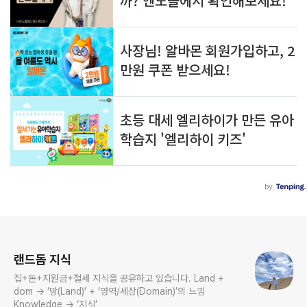
로그 정보
랜드돔 지식
집+돈+지원금+절세 지식을 공유하고 있습니다. Land +
dom → ‘땅(Land)’ + ‘영역/세상(Domain)’의 느낌
Knowledge → ‘지식’