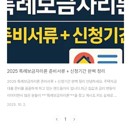
위한 대출입니다.2. 전세자금대출 vs 특례보금자리론 비교표 (2025년 최신)
구분 전세자금대출특례보금자리론대상전세(임차) 계약자주택 구입(무주택·1
주택자 처분조건부)주택 요건임..
2025 특례보금자리론 준비서류 + 신청기간 완벽 정리
2025 특례보금자리론 준비서류 + 신청기간 완벽 정리 안녕하세요. 주택자금
대출 준비를 꼼꼼하게 하고 있는 랜드돔지식 입니다.최근 집값과 금리 변동이
이어지면서 많은 분들이 **‘특례보금자리론’**을 찾고 계시죠.저도 실제로 신
청해 본 경험이 있어서, 2025년 기준 특례보금자리론 준비서류와 신청기간을
2025. 10. 2.
한눈에 정리해 드리려고 합니다.1. 특례보금자리론이란?특례보금자리론은 주
택금융공사(HF)가 공급하는 고정금리·장기 상환 주택담보대출입니다.일반 보
1
금자리론보다 대출 한도가 높고, 자격 요건이 완화되어 실수요자·서민층에게
큰 도움이 됩니다.특히 금리 인하와 함께 2025년에도 연장·개편되어 무주택