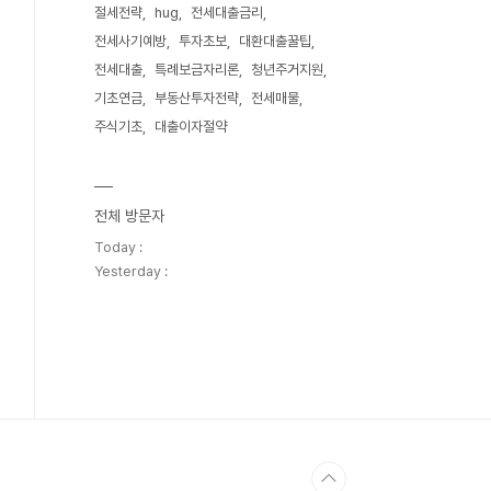
절세전략
hug
전세대출금리
전세사기예방
투자초보
대환대출꿀팁
전세대출
특례보금자리론
청년주거지원
기초연금
부동산투자전략
전세매물
주식기초
대출이자절약
전체 방문자
Today :
Yesterday :