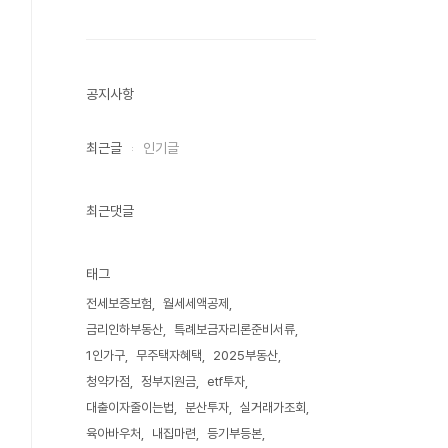
공지사항
최근글
인기글
최근댓글
태그
전세보증보험
월세세액공제
금리인하부동산
특례보금자리론준비서류
1인가구
무주택자혜택
2025부동산
청약가점
정부지원금
etf투자
대출이자줄이는법
분산투자
실거래가조회
육아바우처
내집마련
등기부등본