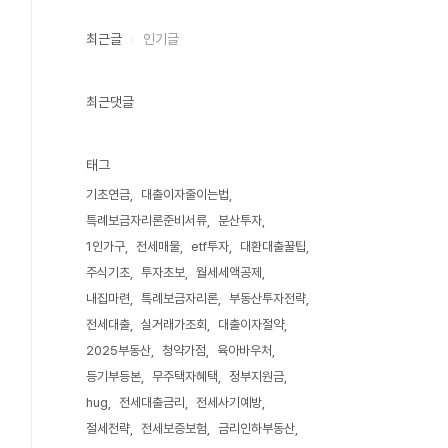
최근글
인기글
최근댓글
태그
기초연금
대출이자줄이는법
특례보금자리론준비서류
분산투자
1인가구
전세매물
etf투자
대환대출꿀팁
주식기초
투자초보
월세세액공제
내집마련
특례보금자리론
부동산투자전략
전세대출
실거래가조회
대출이자절약
2025부동산
청약가점
육아바우처
등기부등본
무주택자혜택
정부지원금
hug
전세대출금리
전세사기예방
절세전략
전세보증보험
금리인하부동산