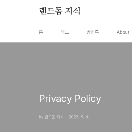
본문 바로가기
랜드돔 지식
홈
태그
방명록
About
Privacy Policy
by 랜드돔 지식
2025. 9. 4.